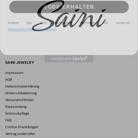
CODE ERHALTEN
Indem Sie sich Anmelden, stimmen Sie unseren
Datenschutzbestimmungen
SAINI JEWELRY
Impressum
AGB
Datenschutzerklärung
Widerrufsbelehrung
Versandrichtlinien
Rücksendung
Schmuckpflege
FAQ
Cookie Einstellungen
Vertrag widerrufen