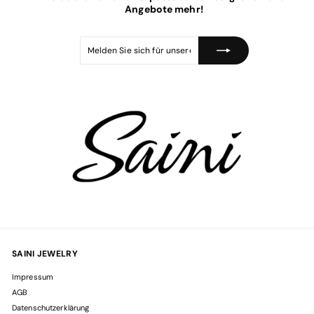
Angebote mehr!
Melden
Abonnieren
Sie
sich
für
unsere
Mailingliste
an
SAINI JEWELRY
Impressum
AGB
Datenschutzerklärung