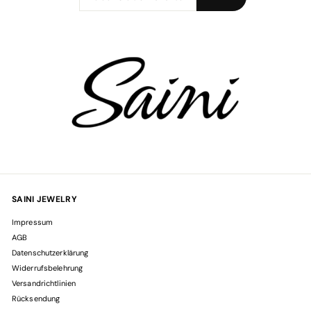
sich
für
unsere
Mailingliste
an
SAINI JEWELRY
Impressum
AGB
Datenschutzerklärung
Widerrufsbelehrung
Versandrichtlinien
Rücksendung