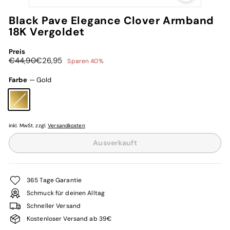
Black Pave Elegance Clover Armband
18K Vergoldet
Preis
Normaler
Sonderpreis
€44,90
€26,95
€44,90
€26,95
Sparen 40%
Preis
Farbe
—
Gold
inkl. MwSt. zzgl.
Versandkosten
Ausverkauft
365 Tage Garantie
Schmuck für deinen Alltag
Schneller Versand
Kostenloser Versand ab 39€