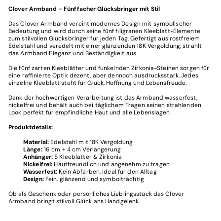
Clover Armband – Fünffacher Glücksbringer mit Stil
Das Clover Armband vereint modernes Design mit symbolischer
Bedeutung und wird durch seine fünf filigranen Kleeblatt-Elemente
zum stilvollen Glücksbringer für jeden Tag. Gefertigt aus rostfreiem
Edelstahl und veredelt mit einer glänzenden 18K Vergoldung, strahlt
das Armband Eleganz und Beständigkeit aus.
Die fünf zarten Kleeblätter und funkelnden Zirkonia-Steinen sorgen für
eine raffinierte Optik dezent, aber dennoch ausdrucksstark. Jedes
einzelne Kleeblatt steht für Glück, Hoffnung und Lebensfreude.
Dank der hochwertigen Verarbeitung ist das Armband wasserfest,
nickelfrei und behält auch bei täglichem Tragen seinen strahlenden
Look perfekt für empfindliche Haut und alle Lebenslagen.
Produktdetails:
Material:
Edelstahl mit 18K Vergoldung
Länge:
16 cm + 4 cm Verlängerung
Anhänger:
5 Kleeblätter & Zirkonia
Nickelfrei:
Hautfreundlich und angenehm zu tragen
Wasserfest:
Kein Abfärben, ideal für den Alltag
Design:
Fein, glänzend und symbolträchtig
Ob als Geschenk oder persönliches Lieblingsstück das Clover
Armband bringt stilvoll Glück ans Handgelenk.