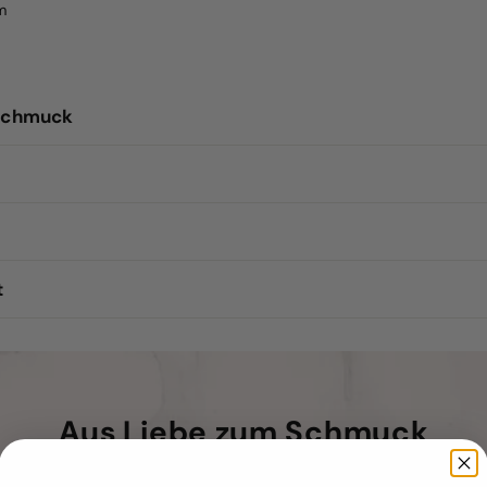
m
Schmuck
t
Aus Liebe zum Schmuck