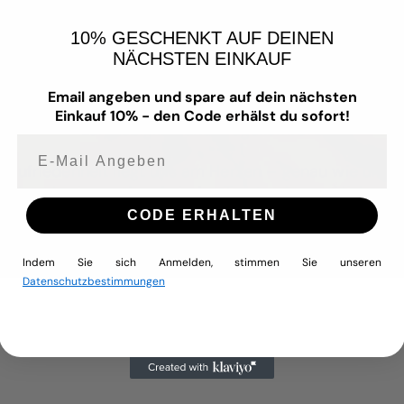
uck vereint zeitloses Design mit hochwertigen Materi
10% GESCHENKT AUF DEINEN
en, die Wert auf Qualität, Stil und Hautverträglichkeit
NÄCHSTEN EINKAUF
it Liebe zum Detail –
wasserfest
,
nickelfrei
,
allergie
Email angeben und spare auf dein nächsten
igem Edelstahl
. Dabei achten wir stets auf ausgewähl
Einkauf 10% - den Code erhälst du sofort!
Langlebigkeit und Tragekomfort.
E-mail Angeben
 Zufriedenheit liegt uns am Herzen – genau wie unse
ck zu kreieren, den du jeden Tag tragen und lieben k
CODE ERHALTEN
Indem Sie sich Anmelden, stimmen Sie unseren
Datenschutzbestimmungen