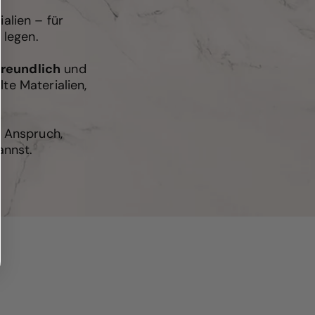
alien – für
 legen.
freundlich
und
te Materialien,
r Anspruch,
annst.