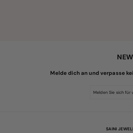
i
r
s
e
i
s
NEW
Melde dich an und verpasse ke
SAINI JEWE