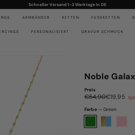
Schneller Versand 1-3 Werktage in DE
Pause
Diashow
INGE
ARMBÄNDER
KETTEN
FUSSKETTEN
G
ERCINGS
PERSONALISIERT
GRAVUR SCHMUCK
Noble Galax
Preis
Normaler
Sonderpreis
€54,90
€19
€54,90
€19,95
Sp
Preis
Farbe
—
Green