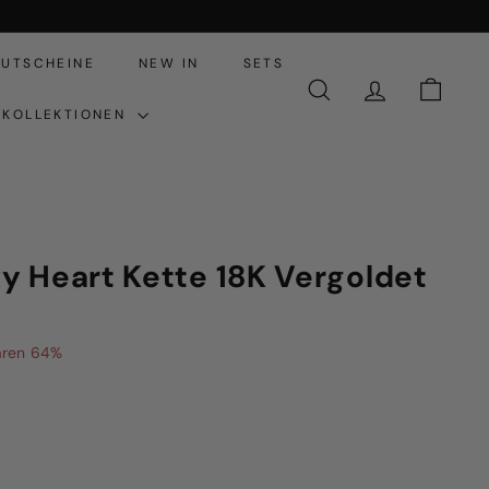
UTSCHEINE
NEW IN
SETS
SUCHE
ACCOUNT
EINKA
KOLLEKTIONEN
y Heart Kette 18K Vergoldet
,95
aren 64%