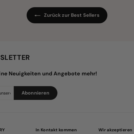
Zurück zur Best Sellers
SLETTER
ine Neuigkeiten und Angebote mehr!
Melden
Abonnieren
Abonnieren
Sie
sich
für
unsere
Mailingliste
an
LRY
In Kontakt kommen
Wir akzeptieren