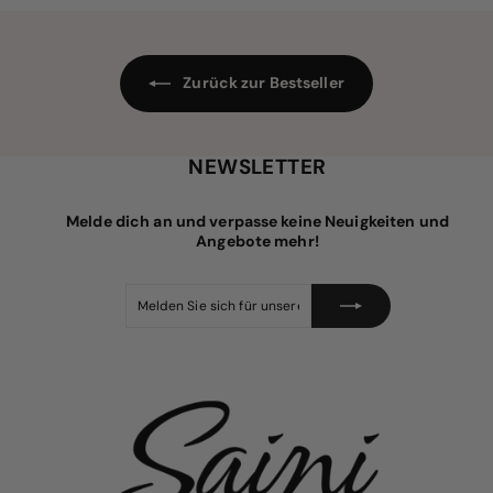
p
e
5
r
r
e
P
i
r
s
e
Zurück zur Bestseller
i
s
NEWSLETTER
Melde dich an und verpasse keine Neuigkeiten und
Angebote mehr!
Melden
Abonnieren
Sie
sich
für
unsere
Mailingliste
an