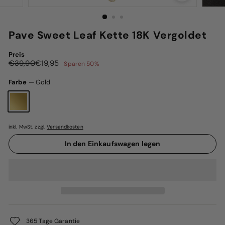
Pave Sweet Leaf Kette 18K Vergoldet
Preis
Normaler
Sonderpreis
€39,90
€19,95
€39,90
€19,95
Sparen 50%
Preis
Farbe
—
Gold
inkl. MwSt. zzgl.
Versandkosten
In den Einkaufswagen legen
365 Tage Garantie