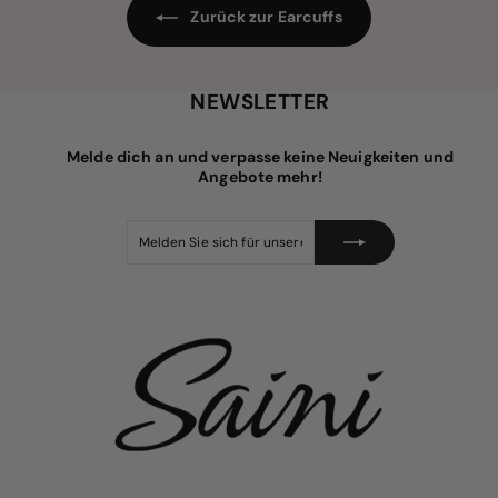
s
e
Zurück zur Earcuffs
i
s
NEWSLETTER
Melde dich an und verpasse keine Neuigkeiten und
Angebote mehr!
Melden
Abonnieren
Sie
sich
für
unsere
Mailingliste
an