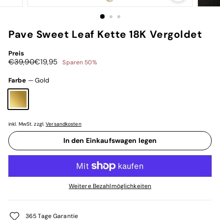
Pave Sweet Leaf Kette 18K Vergoldet
Preis
Normaler
Sonderpreis
€39,90
€19,95
€39,90
€19,95
Sparen 50%
Preis
Farbe
—
Gold
inkl. MwSt. zzgl.
Versandkosten
In den Einkaufswagen legen
Weitere Bezahlmöglichkeiten
365 Tage Garantie