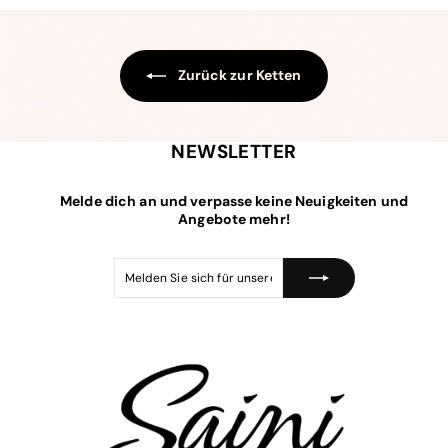
p
e
5
r
r
e
P
i
r
s
e
Zurück zur Ketten
i
s
NEWSLETTER
Melde dich an und verpasse keine Neuigkeiten und
Angebote mehr!
Melden
Abonnieren
Sie
sich
für
unsere
Mailingliste
an