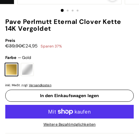
Pave Perlmutt Eternal Clover Kette
14K Vergoldet
Preis
Normaler
Sonderpreis
€39,90
€24,95
€39,90
€24,95
Sparen 37%
Preis
Farbe
—
Gold
inkl. MwSt. zzgl.
Versandkosten
In den Einkaufswagen legen
Weitere Bezahlmöglichkeiten