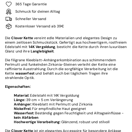
365 Tage Garantie
Schmuck für deinen Alltag
Schneller Versand
Kostenloser Versand ab 39€
Die
Clover Kette
vereint edle Materialien und elegantes Design zu
einem zeitlosen Schmuckstück. Gefertigt aus hochwertigem, rostfreiem
Edelstahl mit
14K Vergoldung
, besticht die Kette durch ihren luxuriösen
Glanz und ihre
Langlebigkeit
.
Die filigrane Kleeblatt-Anhängerkombination aus schimmerndem
Perlmutt und funkelnden Zirkonia-Steinen verleiht der Kette eine
raffinierte Ausstrahlung. Durch die sorgfältige Verarbeitung ist die
Kette
wasserfest
und behält auch bei täglichem Tragen ihre
strahlende Optik.
Eigenschaften:
Material:
Edelstahl mit 14K Vergoldung
Länge:
39 cm + 5 cm Verlängerung
Anhänger:
Kleeblatt mit Perlmutt und Zirkonia
Nickelfrei:
Für empfindliche Haut geeignet
Wasserfest:
Beständig gegen Feuchtigkeit und Alltagseinflüsse -
kein Abfärben
Hochwertige Verarbeitung:
Glänzend, robust und stilvoll
Die
Clover Kette
ist ein elegantes Accessoire für besondere Anlässe