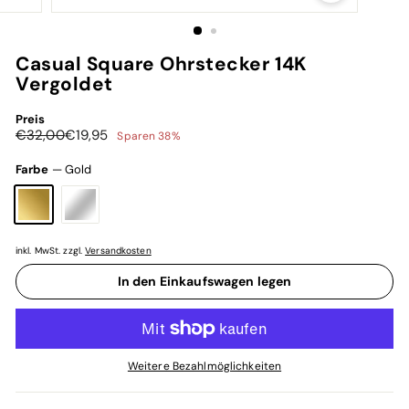
Casual Square Ohrstecker 14K
Vergoldet
Preis
Normaler
Sonderpreis
€32,00
€19,95
€32,00
€19,95
Sparen 38%
Preis
Farbe
—
Gold
inkl. MwSt. zzgl.
Versandkosten
In den Einkaufswagen legen
Weitere Bezahlmöglichkeiten