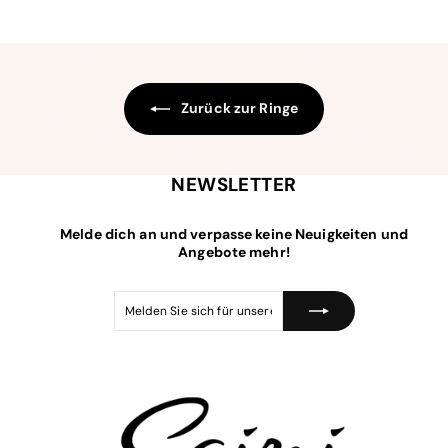
,
e
a
9
9
0
r
l
p
e
5
r
r
e
P
i
r
s
e
Zurück zur Ringe
i
s
NEWSLETTER
Melde dich an und verpasse keine Neuigkeiten und
Angebote mehr!
Melden
Abonnieren
Sie
sich
für
unsere
Mailingliste
an