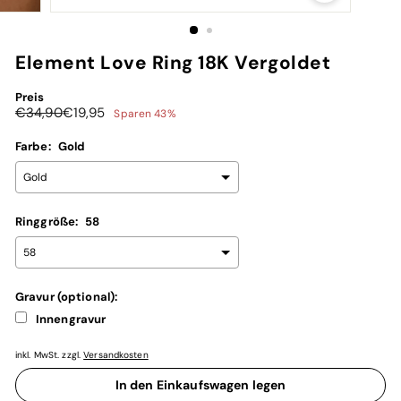
Element Love Ring 18K Vergoldet
Preis
Normaler
Sonderpreis
€34,90
€19,95
Sparen 43%
Preis
€19,95
Farbe:
Gold
Ringgröße:
58
Gravur (optional):
Innengravur
inkl. MwSt. zzgl.
Versandkosten
Selection will add
€0,00
to the price
In den Einkaufswagen legen