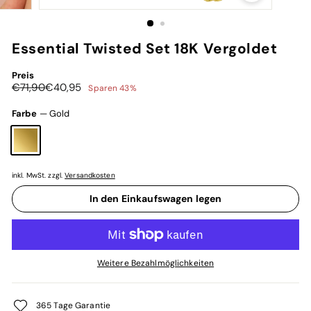
Essential Twisted Set 18K Vergoldet
Preis
Normaler
Sonderpreis
€71,90
€40,95
€71,90
€40,95
Sparen 43%
Preis
Farbe
—
Gold
inkl. MwSt. zzgl.
Versandkosten
In den Einkaufswagen legen
Weitere Bezahlmöglichkeiten
365 Tage Garantie