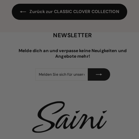
e
P
i
r
s
e
Zurück zur CLASSIC CLOVER COLLECTION
i
s
NEWSLETTER
Melde dich an und verpasse keine Neuigkeiten und
Angebote mehr!
Melden
Abonnieren
Sie
sich
für
unsere
Mailingliste
an