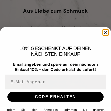
Aus Liebe zum Schmuck
Unser Schmuck vereint zeitloses Design mit
hochwertigen Materialien – für Menschen,
die Wert auf Qualität, Stil und
Hautverträglichkeit legen.
10% GESCHENKT AUF DEINEN
Wir fertigen mit Liebe zum Detail –
NÄCHSTEN EINKAUF
wasserfest
,
nickelfrei
,
allergiefreundlich
und aus
hochwertigem Edelstahl
. Dabei
achten wir stets auf ausgewählte
Email angeben und spare auf dein nächsten
Materialien, Langlebigkeit und Tragekomfort.
Einkauf 10% - den Code erhälst du sofort!
Denn deine Zufriedenheit liegt uns am
E-mail Angeben
Herzen – genau wie unser Anspruch,
Schmuck zu kreieren, den du jeden Tag
tragen und lieben kannst.
CODE ERHALTEN
Indem Sie sich Anmelden, stimmen Sie unseren