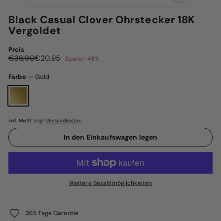
Black Casual Clover Ohrstecker 18K
Vergoldet
Preis
Normaler
Sonderpreis
€36,90
€20,95
€36,90
€20,95
Sparen 43%
Preis
Farbe
—
Gold
inkl. MwSt. zzgl.
Versandkosten
In den Einkaufswagen legen
Weitere Bezahlmöglichkeiten
365 Tage Garantie