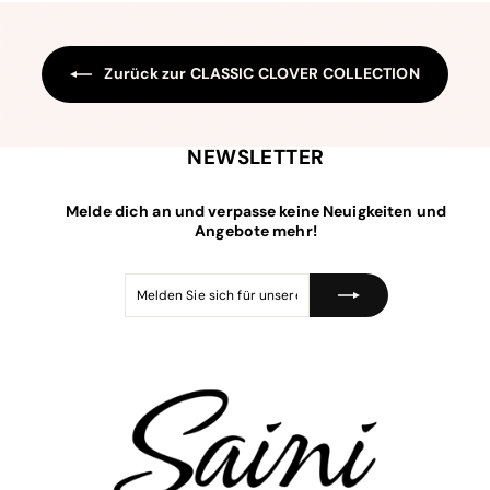
p
e
5
r
r
e
P
i
r
s
e
Zurück zur CLASSIC CLOVER COLLECTION
i
s
NEWSLETTER
Melde dich an und verpasse keine Neuigkeiten und
Angebote mehr!
Melden
Abonnieren
Sie
sich
für
unsere
Mailingliste
an