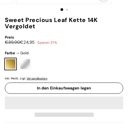
Sweet Precious Leaf Kette 14K
Vergoldet
Preis
Normaler
Sonderpreis
€39,90
€24,95
€39,90
€24,95
Sparen 37%
Preis
Farbe
—
Gold
inkl. MwSt. zzgl.
Versandkosten
In den Einkaufswagen legen