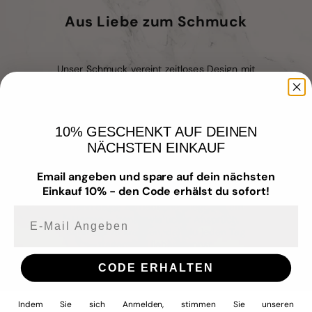
Aus Liebe zum Schmuck
Unser Schmuck vereint zeitloses Design mit
hochwertigen Materialien – für Menschen,
die Wert auf Qualität, Stil und
Hautverträglichkeit legen.
10% GESCHENKT AUF DEINEN
Wir fertigen mit Liebe zum Detail –
wasserfest
,
nickelfrei
,
allergiefreundlich
NÄCHSTEN EINKAUF
und aus
hochwertigem Edelstahl
. Dabei
achten wir stets auf ausgewählte
Email angeben und spare auf dein nächsten
Materialien, Langlebigkeit und Tragekomfort.
Einkauf 10% - den Code erhälst du sofort!
Denn deine Zufriedenheit liegt uns am
E-mail Angeben
Herzen – genau wie unser Anspruch,
Schmuck zu kreieren, den du jeden Tag
tragen und lieben kannst.
CODE ERHALTEN
Indem Sie sich Anmelden, stimmen Sie unseren