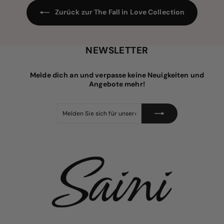
i
r
s
e
Zurück zur The Fall in Love Collection
i
s
NEWSLETTER
Melde dich an und verpasse keine Neuigkeiten und
Angebote mehr!
Melden
Abonnieren
Sie
sich
für
unsere
Mailingliste
an