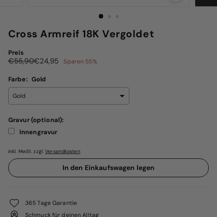
Cross Armreif 18K Vergoldet
Preis
Normaler
Sonderpreis
€55,90
€24,95
Sparen 55%
Preis
€24,95
Farbe:
Gold
Gravur (optional):
Innengravur
inkl. MwSt. zzgl.
Versandkosten
Selection will add
€0,00
to the price
In den Einkaufswagen legen
365 Tage Garantie
Schmuck für deinen Alltag