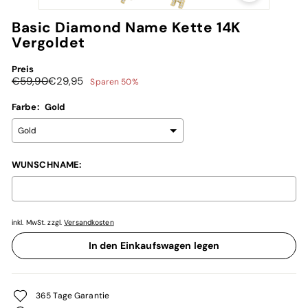
Basic Diamond Name Kette 14K
Vergoldet
Preis
Normaler
Sonderpreis
€59,90
€29,95
Sparen 50%
Preis
€29,95
Farbe:
Gold
WUNSCHNAME:
inkl. MwSt. zzgl.
Versandkosten
Selection will add
€0,00
to the price
In den Einkaufswagen legen
365 Tage Garantie