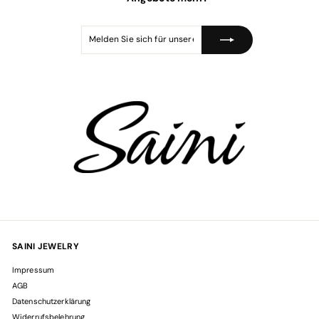
s
Melden
Abonnieren
Sie
sich
für
unsere
Mailingliste
an
SAINI JEWELRY
Impressum
AGB
Datenschutzerklärung
Widerrufsbelehrung