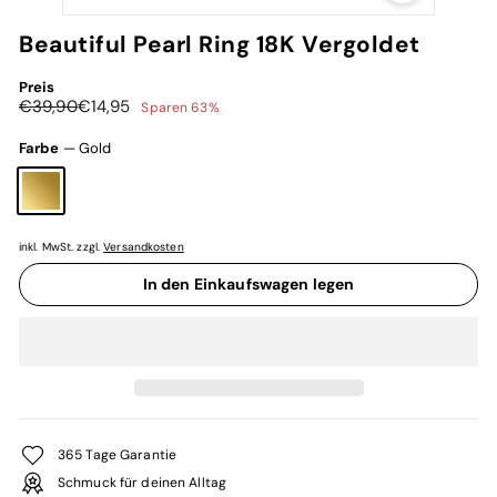
Beautiful Pearl Ring 18K Vergoldet
Preis
Normaler
Sonderpreis
€39,90
€14,95
€39,90
€14,95
Sparen 63%
Preis
Farbe
—
Gold
inkl. MwSt. zzgl.
Versandkosten
In den Einkaufswagen legen
365 Tage Garantie
Schmuck für deinen Alltag