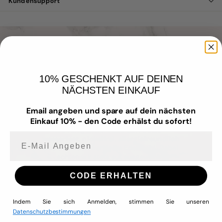
Kundensupport
Aus Liebe zum Schmuck
10% GESCHENKT AUF DEINEN
Unser Schmuck vereint zeitloses Design mit
NÄCHSTEN EINKAUF
hochwertigen Materialien – für Menschen,
die Wert auf Qualität, Stil und
Email angeben und spare auf dein nächsten
Hautverträglichkeit legen.
Einkauf 10% - den Code erhälst du sofort!
Wir fertigen mit Liebe zum Detail –
wasserfest
,
nickelfrei
,
allergiefreundlich
E-mail Angeben
und aus
hochwertigem Edelstahl
. Dabei
achten wir stets auf ausgewählte
Materialien, Langlebigkeit und Tragekomfort.
CODE ERHALTEN
Denn deine Zufriedenheit liegt uns am
Herzen – genau wie unser Anspruch,
Schmuck zu kreieren, den du jeden Tag
Indem Sie sich Anmelden, stimmen Sie unseren
tragen und lieben kannst.
Datenschutzbestimmungen