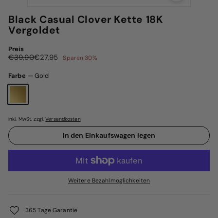
Black Casual Clover Kette 18K
Vergoldet
Preis
Normaler
Sonderpreis
€39,90
€27,95
€39,90
€27,95
Sparen 30%
Preis
Farbe
—
Gold
inkl. MwSt. zzgl.
Versandkosten
In den Einkaufswagen legen
Weitere Bezahlmöglichkeiten
365 Tage Garantie