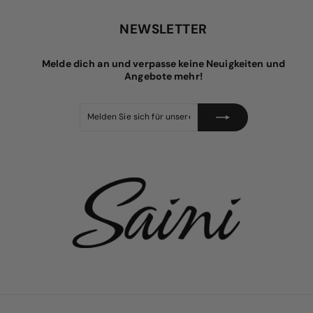
e
a
9
9
0
r
l
p
e
5
NEWSLETTER
r
r
e
P
i
r
Melde dich an und verpasse keine Neuigkeiten und
s
e
i
Angebote mehr!
s
Melden
Abonnieren
Sie
sich
für
unsere
Mailingliste
an