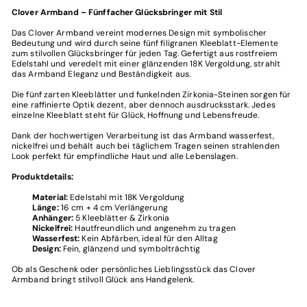
Clover Armband – Fünffacher Glücksbringer mit Stil
Das Clover Armband vereint modernes Design mit symbolischer
Bedeutung und wird durch seine fünf filigranen Kleeblatt-Elemente
zum stilvollen Glücksbringer für jeden Tag. Gefertigt aus rostfreiem
Edelstahl und veredelt mit einer glänzenden 18K Vergoldung, strahlt
das Armband Eleganz und Beständigkeit aus.
Die fünf zarten Kleeblätter und funkelnden Zirkonia-Steinen sorgen für
eine raffinierte Optik dezent, aber dennoch ausdrucksstark. Jedes
einzelne Kleeblatt steht für Glück, Hoffnung und Lebensfreude.
Dank der hochwertigen Verarbeitung ist das Armband wasserfest,
nickelfrei und behält auch bei täglichem Tragen seinen strahlenden
Look perfekt für empfindliche Haut und alle Lebenslagen.
Produktdetails:
Material:
Edelstahl mit 18K Vergoldung
Länge:
16 cm + 4 cm Verlängerung
Anhänger:
5 Kleeblätter & Zirkonia
Nickelfrei:
Hautfreundlich und angenehm zu tragen
Wasserfest:
Kein Abfärben, ideal für den Alltag
Design:
Fein, glänzend und symbolträchtig
Ob als Geschenk oder persönliches Lieblingsstück das Clover
Armband bringt stilvoll Glück ans Handgelenk.