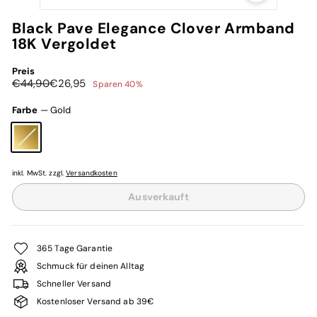
Black Pave Elegance Clover Armband
18K Vergoldet
Preis
Normaler
Sonderpreis
€44,90
€26,95
€44,90
€26,95
Sparen 40%
Preis
Farbe
—
Gold
inkl. MwSt. zzgl.
Versandkosten
Ausverkauft
365 Tage Garantie
Schmuck für deinen Alltag
Schneller Versand
Kostenloser Versand ab 39€