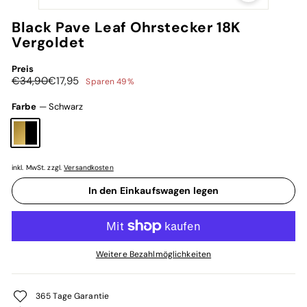
Black Pave Leaf Ohrstecker 18K
Vergoldet
Preis
Normaler
Sonderpreis
€34,90
€17,95
€34,90
€17,95
Sparen 49%
Preis
Farbe
—
Schwarz
inkl. MwSt. zzgl.
Versandkosten
In den Einkaufswagen legen
Weitere Bezahlmöglichkeiten
365 Tage Garantie