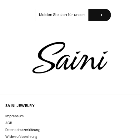
s
Melden
Abonnieren
Sie
sich
für
unsere
Mailingliste
an
SAINI JEWELRY
Impressum
AGB
Datenschutzerklärung
Widerrufsbelehrung