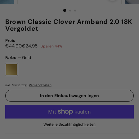
Brown Classic Clover Armband 2.0 18K
Vergoldet
Preis
Normaler
Sonderpreis
€44,90
€24,95
€44,90
€24,95
Sparen 44%
Preis
Farbe
—
Gold
inkl. MwSt. zzgl.
Versandkosten
In den Einkaufswagen legen
Weitere Bezahlmöglichkeiten