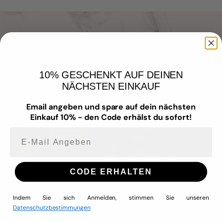
Aus Liebe zum Schmuck
Unser Schmuck vereint zeitloses Design mit
10% GESCHENKT AUF DEINEN
hochwertigen Materialien – für Menschen,
NÄCHSTEN EINKAUF
die Wert auf Qualität, Stil und
Hautverträglichkeit legen.
Email angeben und spare auf dein nächsten
Wir fertigen mit Liebe zum Detail –
Einkauf 10% - den Code erhälst du sofort!
wasserfest
,
nickelfrei
,
allergiefreundlich
und aus
hochwertigem Edelstahl
. Dabei
E-mail Angeben
achten wir stets auf ausgewählte
Materialien, Langlebigkeit und Tragekomfort.
Denn deine Zufriedenheit liegt uns am
CODE ERHALTEN
Herzen – genau wie unser Anspruch,
Schmuck zu kreieren, den du jeden Tag
tragen und lieben kannst.
Indem Sie sich Anmelden, stimmen Sie unseren
Datenschutzbestimmungen