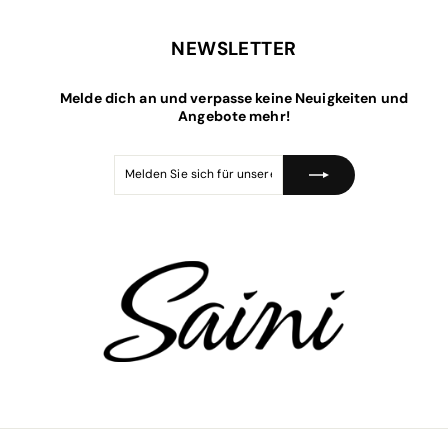
,
e
a
9
9
0
r
l
p
e
5
NEWSLETTER
r
r
e
P
i
r
Melde dich an und verpasse keine Neuigkeiten und
s
e
i
Angebote mehr!
s
Melden
Abonnieren
Sie
sich
für
unsere
Mailingliste
an