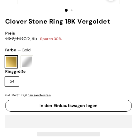
Clover Stone Ring 18K Vergoldet
Preis
Normaler
Sonderpreis
€32,90
€22,95
€32,90
€22,95
Sparen 30%
Preis
Farbe
—
Gold
Ringgröße
54
inkl. MwSt. zzgl.
Versandkosten
In den Einkaufswagen legen