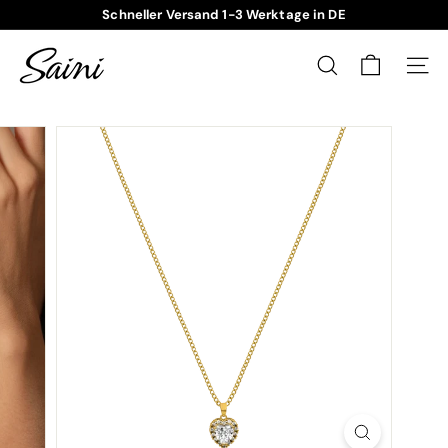
Direkt
Schneller Versand 1-3 Werktage in DE
zum
Pause
Inhalt
S
Diashow
a
SUCHE
SEIT
i
n
i
J
e
w
e
l
r
y