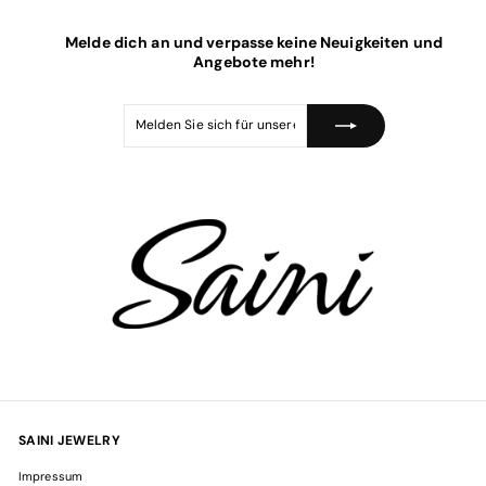
e
P
i
r
Melde dich an und verpasse keine Neuigkeiten und
s
e
i
Angebote mehr!
s
Melden
Abonnieren
Sie
sich
für
unsere
Mailingliste
an
SAINI JEWELRY
Impressum