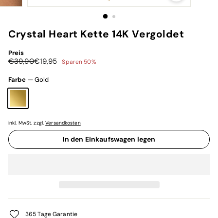
Crystal Heart Kette 14K Vergoldet
Preis
Normaler
Sonderpreis
€39,90
€19,95
€39,90
€19,95
Sparen 50%
Preis
Farbe
—
Gold
inkl. MwSt. zzgl.
Versandkosten
In den Einkaufswagen legen
365 Tage Garantie