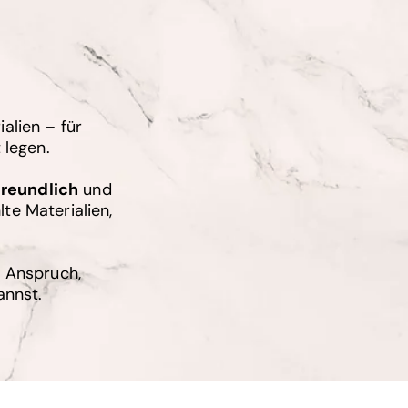
alien – für
 legen.
freundlich
und
te Materialien,
r Anspruch,
annst.