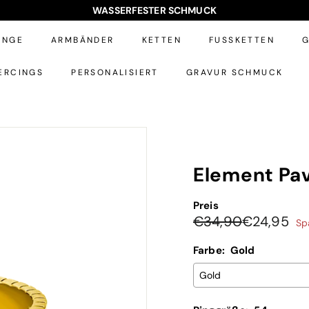
WASSERFESTER SCHMUCK
Pause
Diashow
INGE
ARMBÄNDER
KETTEN
FUSSKETTEN
G
ERCINGS
PERSONALISIERT
GRAVUR SCHMUCK
Element Pav
Preis
Normaler
Sonderpreis
€34,90
€24,95
Sp
Preis
€24,95
Farbe:
Gold