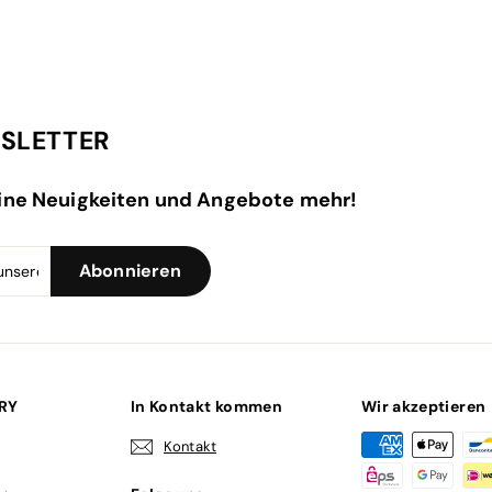
SLETTER
ine Neuigkeiten und Angebote mehr!
Melden
Abonnieren
Abonnieren
Sie
sich
für
unsere
Mailingliste
an
LRY
In Kontakt kommen
Wir akzeptieren
Kontakt