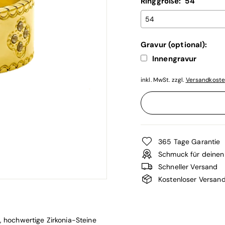
Ringgröße:
54
Gravur (optional):
Innengravur
inkl. MwSt. zzgl.
Versandkost
Selection will add
€0,0
365 Tage Garantie
Schmuck für deinen 
Schneller Versand
Kostenloser Versan
,
hochwertige Zirkonia-Steine