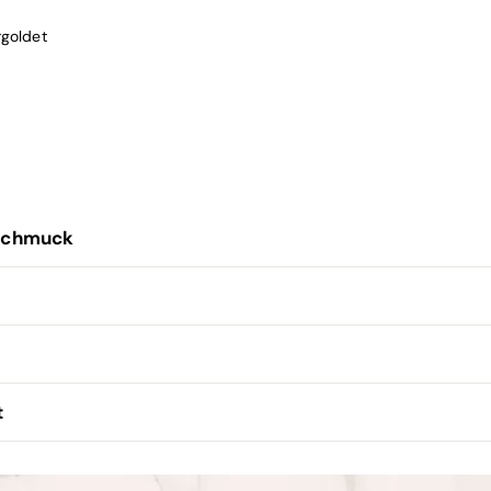
rgoldet
Schmuck
t