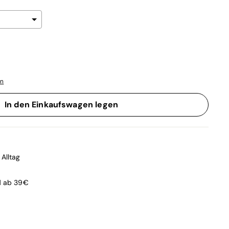
en
0
to the price
In den Einkaufswagen legen
Alltag
d ab 39€