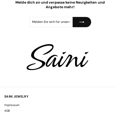
Melde dich an und verpasse keine Neuigkeiten und
s
e
i
Angebote mehr!
s
Melden
Abonnieren
Sie
sich
für
unsere
Mailingliste
an
SAINI JEWELRY
Impressum
AGB