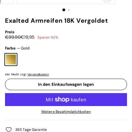
Exalted Armreifen 18K Vergoldet
Preis
Normaler
Sonderpreis
€39,90
€19,95
€39,90
€19,95
Sparen 50%
Preis
Farbe
—
Gold
inkl. MwSt. zzgl.
Versandkosten
In den Einkaufswagen legen
Weitere Bezahlmöglichkeiten
365 Tage Garantie