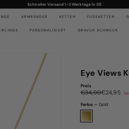
Schneller Versand 1-3 Werktage in DE
Pause
Diashow
INGE
ARMBÄNDER
KETTEN
FUSSKETTEN
G
ERCINGS
PERSONALISIERT
GRAVUR SCHMUCK
Eye Views K
Preis
Normaler
Sonderpreis
€34,90
€2
€34,90
€24,95
Sp
Preis
Farbe
—
Gold