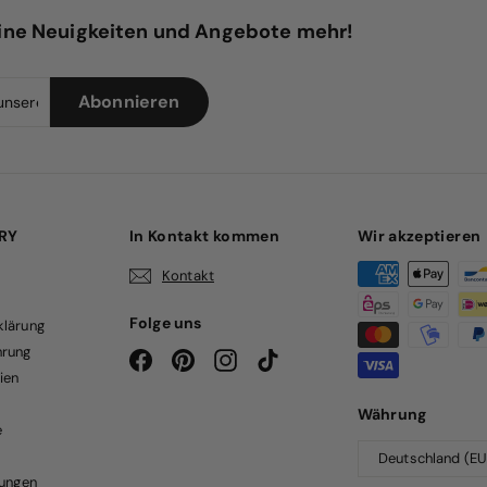
ine Neuigkeiten und Angebote mehr!
Melden
Abonnieren
Abonnieren
Sie
sich
für
unsere
Mailingliste
an
LRY
In Kontakt kommen
Wir akzeptieren
Kontakt
Folge uns
klärung
hrung
Facebook
Pinterest
Instagram
TikTok
ien
Währung
e
lungen