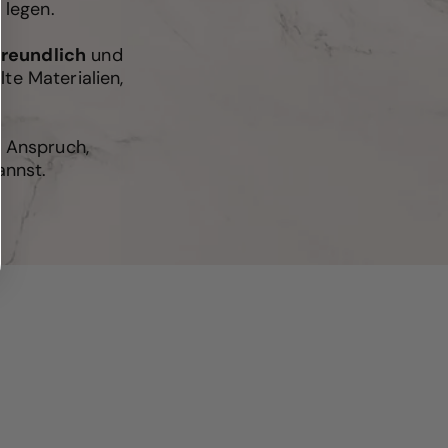
 legen.
freundlich
und
te Materialien,
r Anspruch,
annst.