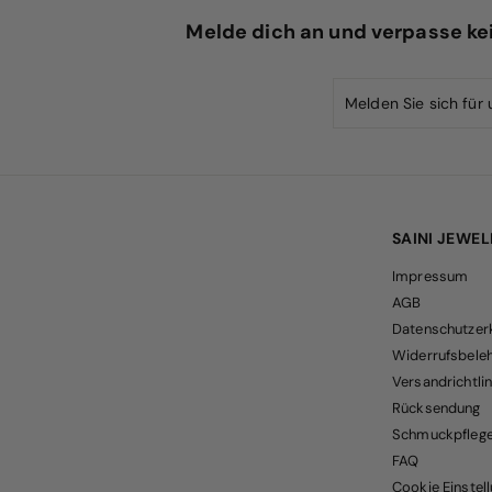
s
Melde dich an und verpasse ke
SAINI JEWE
Impressum
AGB
Datenschutzer
Widerrufsbele
Versandrichtlin
Rücksendung
Schmuckpfleg
FAQ
Cookie Einstel