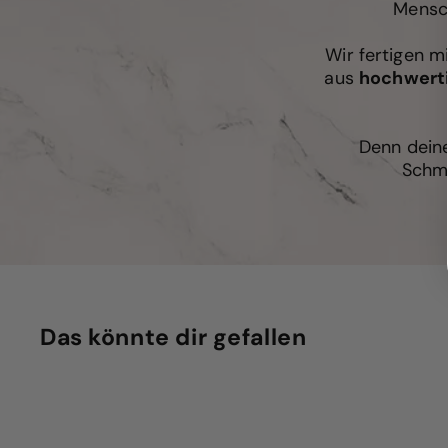
Mensch
Wir fertigen m
aus
hochwert
Denn deine
Schmu
Das könnte dir gefallen
S
c