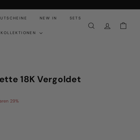
UTSCHEINE
NEW IN
SETS
SUCHE
ACCOUNT
EINKA
KOLLEKTIONEN
ette 18K Vergoldet
4,95
aren 29%