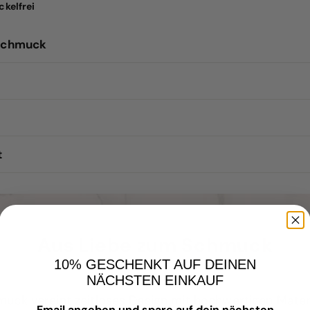
ckelfrei
Schmuck
t
Aus Liebe zum Schmuck
10% GESCHENKT AUF DEINEN
NÄCHSTEN EINKAUF
uck vereint zeitloses Design mit hochwertigen Materi
Email angeben und spare auf dein nächsten