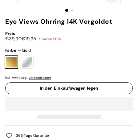
Eye Views Ohrring 14K Vergoldet
Preis
Normaler
Sonderpreis
€39,90
€19,95
€39,90
€19,95
Sparen 50%
Preis
Farbe
—
Gold
inkl. MwSt. zzgl.
Versandkosten
In den Einkaufswagen legen
365 Tage Garantie