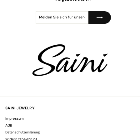
s
Melden
Abonnieren
Sie
sich
für
unsere
Mailingliste
an
SAINI JEWELRY
Impressum
AGB
Datenschutzerklärung
Widerrufsbelehrung