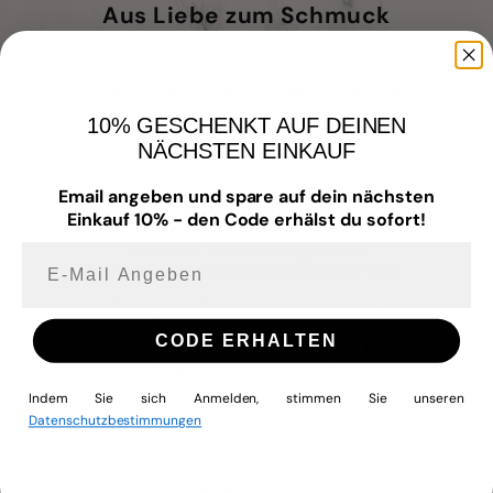
Aus Liebe zum Schmuck
Unser Schmuck vereint zeitloses Design mit
hochwertigen Materialien – für Menschen,
10% GESCHENKT AUF DEINEN
die Wert auf Qualität, Stil und
NÄCHSTEN EINKAUF
Hautverträglichkeit legen.
Wir fertigen mit Liebe zum Detail –
Email angeben und spare auf dein nächsten
wasserfest
,
nickelfrei
,
allergiefreundlich
Einkauf 10% - den Code erhälst du sofort!
und aus
hochwertigem Edelstahl
. Dabei
achten wir stets auf ausgewählte
E-mail Angeben
Materialien, Langlebigkeit und Tragekomfort.
Denn deine Zufriedenheit liegt uns am
Herzen – genau wie unser Anspruch,
CODE ERHALTEN
Schmuck zu kreieren, den du jeden Tag
tragen und lieben kannst.
Indem Sie sich Anmelden, stimmen Sie unseren
Datenschutzbestimmungen