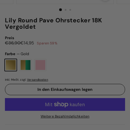
Lily Round Pave Ohrstecker 18K
Vergoldet
Preis
Normaler
Sonderpreis
€36,90
€14,95
€36,90
€14,95
Sparen 59%
Preis
Farbe
—
Gold
inkl. MwSt. zzgl.
Versandkosten
In den Einkaufswagen legen
Weitere Bezahlmöglichkeiten