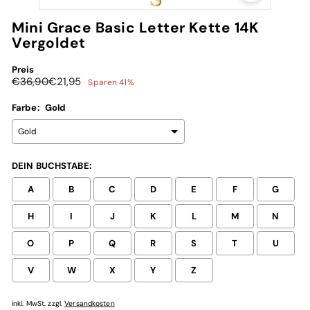
Mini Grace Basic Letter Kette 14K
Vergoldet
Preis
Normaler
Sonderpreis
€21,95
€36,90
€21,95
Sparen 41%
Preis
Farbe:
Gold
DEIN BUCHSTABE:
A
B
C
D
E
F
G
H
I
J
K
L
M
N
O
P
Q
R
S
T
U
V
W
X
Y
Z
inkl. MwSt. zzgl.
Versandkosten