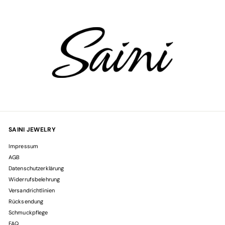
für
unsere
Mailingliste
an
SAINI JEWELRY
Impressum
AGB
Datenschutzerklärung
Widerrufsbelehrung
Versandrichtlinien
Rücksendung
Schmuckpflege
FAQ