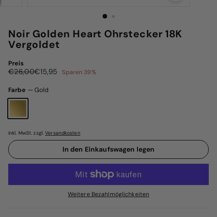
Noir Golden Heart Ohrstecker 18K
Vergoldet
Preis
Normaler
Sonderpreis
€26,00
€15,95
€26,00
€15,95
Sparen 39%
Preis
Farbe
—
Gold
inkl. MwSt. zzgl.
Versandkosten
In den Einkaufswagen legen
Weitere Bezahlmöglichkeiten