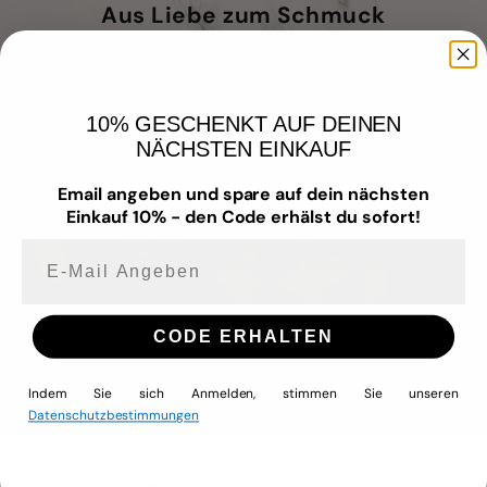
Aus Liebe zum Schmuck
Unser Schmuck vereint zeitloses Design mit
hochwertigen Materialien – für Menschen,
10% GESCHENKT AUF DEINEN
die Wert auf Qualität, Stil und
NÄCHSTEN EINKAUF
Hautverträglichkeit legen.
Wir fertigen mit Liebe zum Detail –
Email angeben und spare auf dein nächsten
wasserfest
,
nickelfrei
,
allergiefreundlich
Einkauf 10% - den Code erhälst du sofort!
und aus
hochwertigem Edelstahl
. Dabei
achten wir stets auf ausgewählte
E-mail Angeben
Materialien, Langlebigkeit und Tragekomfort.
Denn deine Zufriedenheit liegt uns am
Herzen – genau wie unser Anspruch,
CODE ERHALTEN
Schmuck zu kreieren, den du jeden Tag
tragen und lieben kannst.
Indem Sie sich Anmelden, stimmen Sie unseren
Datenschutzbestimmungen