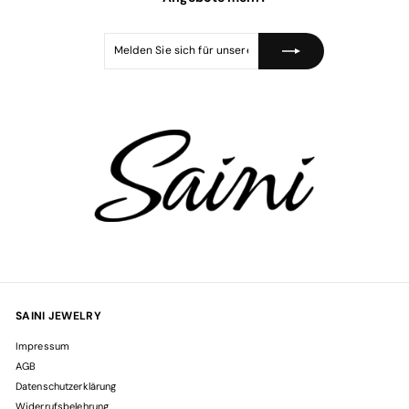
s
Melden
Abonnieren
Sie
sich
für
unsere
Mailingliste
an
SAINI JEWELRY
Impressum
AGB
Datenschutzerklärung
Widerrufsbelehrung