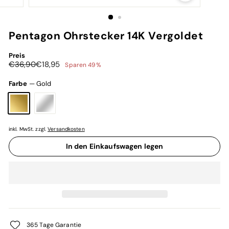
Pentagon Ohrstecker 14K Vergoldet
Preis
Normaler
Sonderpreis
€36,90
€18,95
€36,90
€18,95
Sparen 49%
Preis
Farbe
—
Gold
inkl. MwSt. zzgl.
Versandkosten
In den Einkaufswagen legen
365 Tage Garantie