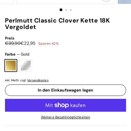
Perlmutt Classic Clover Kette 18K
Vergoldet
Preis
Normaler
Sonderpreis
€39,90
€22,95
€39,90
€22,95
Sparen 42%
Preis
Farbe
—
Gold
inkl. MwSt. zzgl.
Versandkosten
In den Einkaufswagen legen
Weitere Bezahlmöglichkeiten