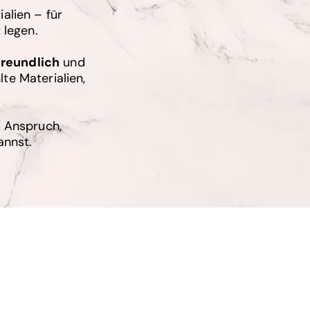
alien – für
 legen.
freundlich
und
te Materialien,
r Anspruch,
annst.