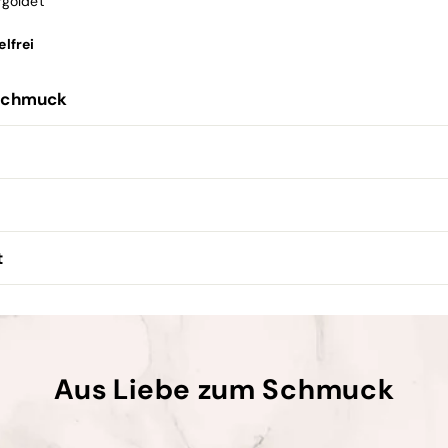
rgoldet
lfrei
Schmuck
t
Aus Liebe zum Schmuck