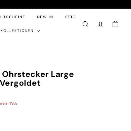
UTSCHEINE
NEW IN
SETS
SUCHE
ACCOUNT
EINKA
KOLLEKTIONEN
l Ohrstecker Large
 Vergoldet
,95
aren 49%