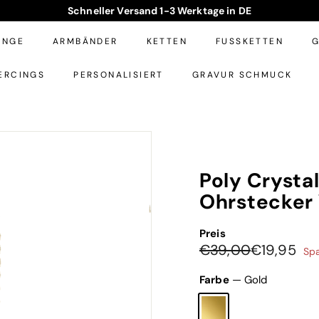
Schneller Versand 1-3 Werktage in DE
WASSERFESTER SCHMUCK
Pause
Diashow
INGE
ARMBÄNDER
KETTEN
FUSSKETTEN
G
ERCINGS
PERSONALISIERT
GRAVUR SCHMUCK
Poly Crysta
Ohrstecker
Preis
Normaler
Sonderpreis
€39,00
€19
€39,00
€19,95
Sp
Preis
Farbe
—
Gold