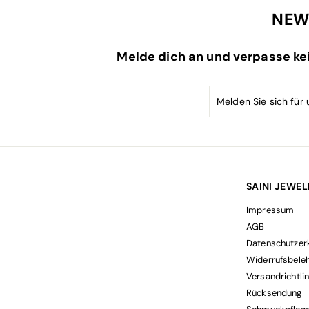
i
r
NEW
s
e
i
s
Melde dich an und verpasse ke
SAINI JEWE
Impressum
AGB
Datenschutzer
Widerrufsbele
Versandrichtlin
Rücksendung