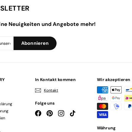
SLETTER
ine Neuigkeiten und Angebote mehr!
Melden
Abonnieren
Abonnieren
Sie
sich
für
unsere
Mailingliste
an
LRY
In Kontakt kommen
Wir akzeptieren
Kontakt
Folge uns
klärung
hrung
Facebook
Pinterest
Instagram
TikTok
ien
Währung