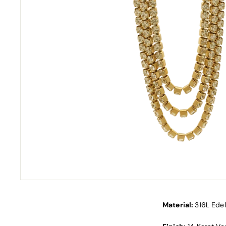
Material:
316L Edel