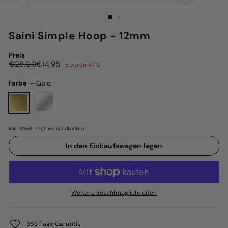
Saini Simple Hoop - 12mm
Preis
Normaler
Sonderpreis
€28,00
€14,95
€28,00
€14,95
Sparen 47%
Preis
Farbe
—
Gold
inkl. MwSt. zzgl.
Versandkosten
In den Einkaufswagen legen
Weitere Bezahlmöglichkeiten
365 Tage Garantie