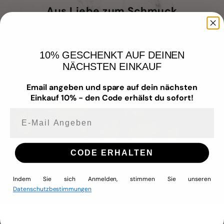
Aus Liebe zum Schmuck
Unser Schmuck vereint zeitloses Design mit
hochwertigen Materialien – für Menschen,
10% GESCHENKT AUF DEINEN
die Wert auf Qualität, Stil und
NÄCHSTEN EINKAUF
Hautverträglichkeit legen.
Email angeben und spare auf dein nächsten
Wir fertigen mit Liebe zum Detail –
Einkauf 10% - den Code erhälst du sofort!
wasserfest
,
nickelfrei
,
allergiefreundlich
und aus
hochwertigem Edelstahl
. Dabei
achten wir stets auf ausgewählte
E-mail Angeben
Materialien, Langlebigkeit und Tragekomfort.
Denn deine Zufriedenheit liegt uns am
Herzen – genau wie unser Anspruch,
CODE ERHALTEN
Schmuck zu kreieren, den du jeden Tag
tragen und lieben kannst.
Indem Sie sich Anmelden, stimmen Sie unseren
Datenschutzbestimmungen