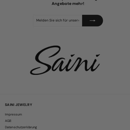
i
Angebote mehr!
s
Melden
Abonnieren
Sie
sich
für
unsere
Mailingliste
an
SAINI JEWELRY
Impressum
AGB
Datenschutzerklärung