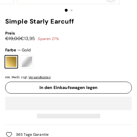
Simple Starly Earcuff
Preis
Normaler
Sonderpreis
€19,00
€13,95
€19,00
€13,95
Sparen 27%
Preis
Farbe
—
Gold
inkl. MwSt. zzgl.
Versandkosten
In den Einkaufswagen legen
365 Tage Garantie