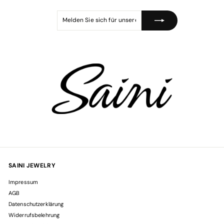
Melden
Abonnieren
Sie
sich
für
unsere
Mailingliste
an
SAINI JEWELRY
Impressum
AGB
Datenschutzerklärung
Widerrufsbelehrung