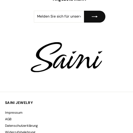
s
Melden
Abonnieren
Sie
sich
für
unsere
Mailingliste
an
SAINI JEWELRY
Impressum
AGB
Datenschutzerklärung
Widerrufsbelehrung