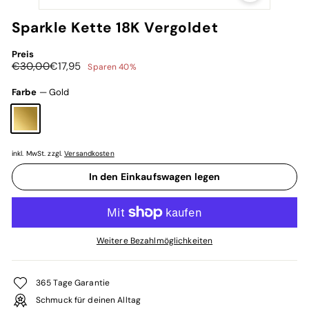
Sparkle Kette 18K Vergoldet
Preis
Normaler
Sonderpreis
€30,00
€17,95
€30,00
€17,95
Sparen 40%
Preis
Farbe
—
Gold
inkl. MwSt. zzgl.
Versandkosten
In den Einkaufswagen legen
Weitere Bezahlmöglichkeiten
365 Tage Garantie
Schmuck für deinen Alltag