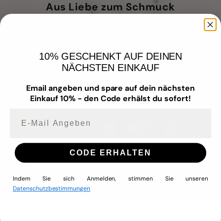
Aus Liebe zum Schmuck
Unser Schmuck vereint zeitloses Design mit
hochwertigen Materialien – für Menschen,
10% GESCHENKT AUF DEINEN
die Wert auf Qualität, Stil und
NÄCHSTEN EINKAUF
Hautverträglichkeit legen.
Wir fertigen mit Liebe zum Detail –
Email angeben und spare auf dein nächsten
wasserfest
,
nickelfrei
,
allergiefreundlich
Einkauf 10% - den Code erhälst du sofort!
und aus
hochwertigem Edelstahl
. Dabei
achten wir stets auf ausgewählte
E-mail Angeben
Materialien, Langlebigkeit und Tragekomfort.
Denn deine Zufriedenheit liegt uns am
Herzen – genau wie unser Anspruch,
CODE ERHALTEN
Schmuck zu kreieren, den du jeden Tag
tragen und lieben kannst.
Indem Sie sich Anmelden, stimmen Sie unseren
Datenschutzbestimmungen