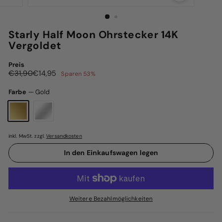
Starly Half Moon Ohrstecker 14K
Vergoldet
Preis
Normaler
Sonderpreis
€31,90
€14,95
€31,90
€14,95
Sparen 53%
Preis
Farbe
—
Gold
inkl. MwSt. zzgl.
Versandkosten
In den Einkaufswagen legen
Weitere Bezahlmöglichkeiten