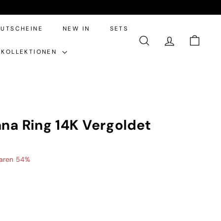
UTSCHEINE
NEW IN
SETS
SUCHE
ACCOUNT
EINKA
KOLLEKTIONEN
ana Ring 14K Vergoldet
2,95
aren 54%