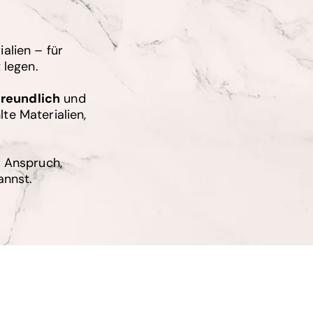
alien – für
 legen.
freundlich
und
te Materialien,
r Anspruch,
annst.