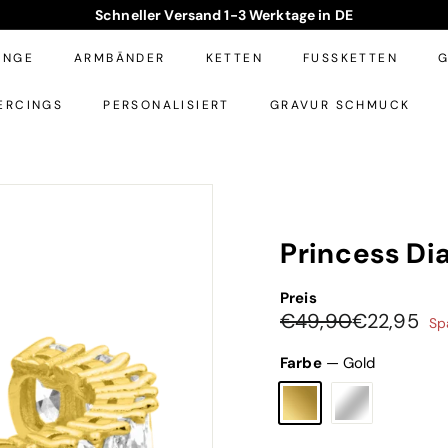
WASSERFESTER SCHMUCK
Pause
Diashow
INGE
ARMBÄNDER
KETTEN
FUSSKETTEN
G
ERCINGS
PERSONALISIERT
GRAVUR SCHMUCK
Princess Di
Preis
Normaler
Sonderpreis
€49,90
€2
€49,90
€22,95
Sp
Preis
Farbe
—
Gold