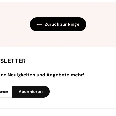
Zurück zur Ringe
SLETTER
ine Neuigkeiten und Angebote mehr!
Melden
Abonnieren
Abonnieren
Sie
sich
für
unsere
Mailingliste