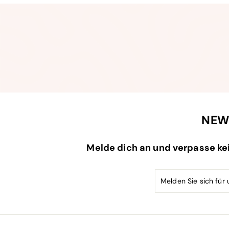
n
r
r
e
P
i
r
s
e
i
s
NEW
Melde dich an und verpasse ke