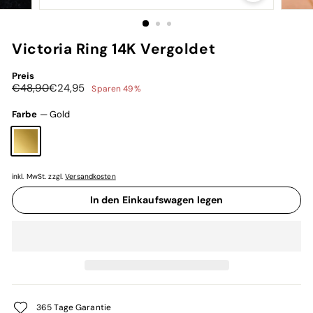
Victoria Ring 14K Vergoldet
Preis
Normaler
Sonderpreis
€48,90
€24,95
€48,90
€24,95
Sparen 49%
Preis
Farbe
—
Gold
inkl. MwSt. zzgl.
Versandkosten
In den Einkaufswagen legen
365 Tage Garantie